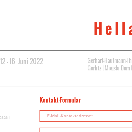
nationaler Lied-Wettbe
Hochberg 2022 |
H e l l 
12 - 16 Juni 2022
Gerhart-Hautmann-Th
Görlitz | Miejski Dom 
Kontakt-Formular
02826 |