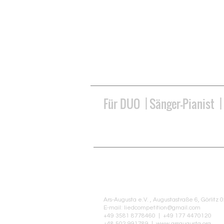
Erster Inter
Bolko von 
Für DUO | Sänger-Pianist |
Kontakt
Ars-Augusta e.V. , Augustastraße 6, Görlitz 
E-mail:
liedcompetition@gmail.com
+49 3581 8778460 | +49 177 4470120
+48 502 991789 |
www.arsaugusta.org