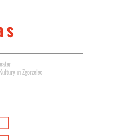
werb
a s
eater
Kultury in Zgorzelec